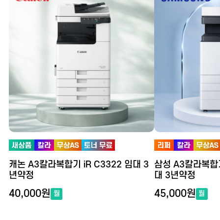
캐논 A3칼라복합기 iR C3322 임대 3
삼성 A3칼라복합기 
년약정
대 3년약정
40,000원
45,000원
월
월