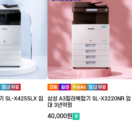
SL-X4255LX 임
삼성 A3칼라복합기 SL-X3220NR 임
대 3년약정
40,000원
월