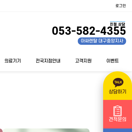
로그인
친절 상담
053-582-4355
아싸렌탈 대구중앙지사
의료기기
전국지점안내
고객지원
이벤트
상담하기
견적문의