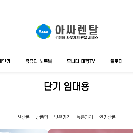
세단기
컴퓨터·노트북
모니터·대형TV
플로터
단기 임대용
신상품
상품명
낮은가격
높은가격
인기상품