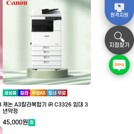
원격지원
지점찾기
3
캐논 A3칼라복합기 iR C3326 임대 3
년약정
45,000원
월