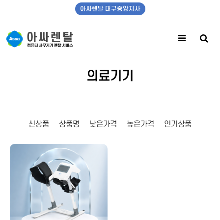
아싸렌탈 대구중앙지사
의료기기
신상품
상품명
낮은가격
높은가격
인기상품